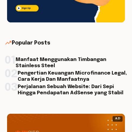
trending_up
Popular Posts
01
Manfaat Menggunakan Timbangan
Stainless Steel
02
Pengertian Keuangan Microfinance Legal,
Cara Kerja Dan Manfaatnya
03
Perjalanan Sebuah Website: Dari Sepi
Hingga Pendapatan AdSense yang Stabil
AD