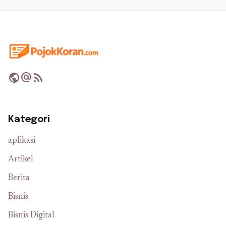
public
alternate_email
rss_feed
Kategori
aplikasi
Artikel
Berita
Bisnis
Bisnis Digital