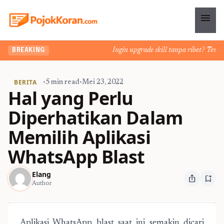
menu
Ingin upgrade skill tanpa ribet? Temukan k
BREAKING
BERITA
•
5 min read
•
Mei 23, 2022
Hal yang Perlu
Diperhatikan Dalam
Memilih Aplikasi
WhatsApp Blast
Elang
ios_share
bookmark_add
Author
Aplikasi WhatsApp blast saat ini semakin dicari