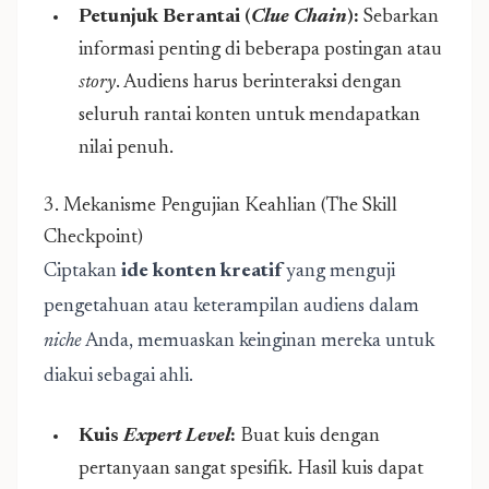
Petunjuk Berantai (
Clue Chain
):
Sebarkan
informasi penting di beberapa postingan atau
story
. Audiens harus berinteraksi dengan
seluruh rantai konten untuk mendapatkan
nilai penuh.
3. Mekanisme Pengujian Keahlian (The Skill
Checkpoint)
Ciptakan
ide konten kreatif
yang menguji
pengetahuan atau keterampilan audiens dalam
niche
Anda, memuaskan keinginan mereka untuk
diakui sebagai ahli.
Kuis
Expert Level
:
Buat kuis dengan
pertanyaan sangat spesifik. Hasil kuis dapat