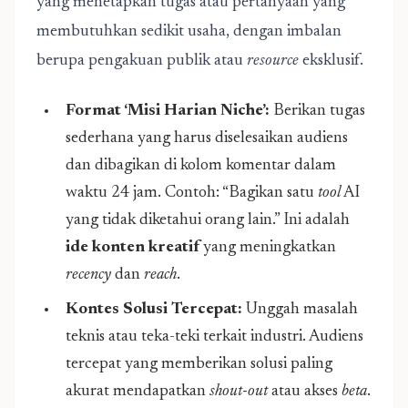
yang menetapkan tugas atau pertanyaan yang
membutuhkan sedikit usaha, dengan imbalan
berupa pengakuan publik atau
resource
eksklusif.
Format ‘Misi Harian Niche’:
Berikan tugas
sederhana yang harus diselesaikan audiens
dan dibagikan di kolom komentar dalam
waktu 24 jam. Contoh: “Bagikan satu
tool
AI
yang tidak diketahui orang lain.” Ini adalah
ide konten kreatif
yang meningkatkan
recency
dan
reach
.
Kontes Solusi Tercepat:
Unggah masalah
teknis atau teka-teki terkait industri. Audiens
tercepat yang memberikan solusi paling
akurat mendapatkan
shout-out
atau akses
beta
.