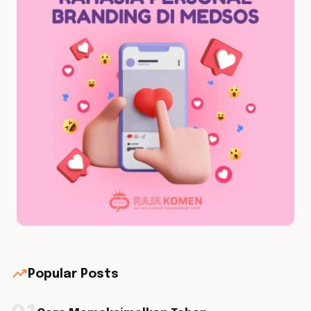
trending_up
Popular Posts