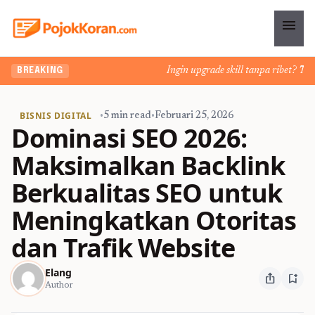
menu
Ingin upgrade skill tanpa ribet? Temuka
BREAKING
BISNIS DIGITAL
•
5 min read
•
Februari 25, 2026
Dominasi SEO 2026:
Maksimalkan Backlink
Berkualitas SEO untuk
Meningkatkan Otoritas
dan Trafik Website
Elang
ios_share
bookmark_add
Author