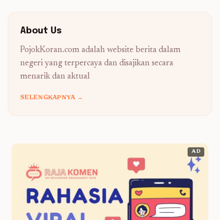
About Us
PojokKoran.com adalah website berita dalam
negeri yang terpercaya dan disajikan secara
menarik dan aktual
SELENGKAPNYA →
AD