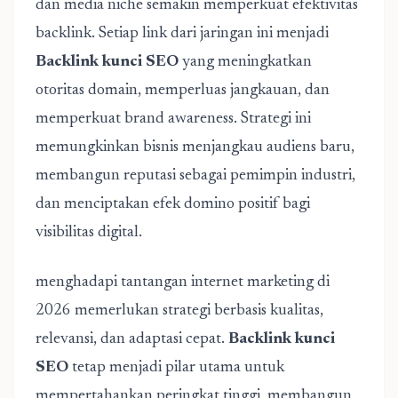
dan media niche semakin memperkuat efektivitas
backlink. Setiap link dari jaringan ini menjadi
Backlink kunci SEO
yang meningkatkan
otoritas domain, memperluas jangkauan, dan
memperkuat brand awareness. Strategi ini
memungkinkan bisnis menjangkau audiens baru,
membangun reputasi sebagai pemimpin industri,
dan menciptakan efek domino positif bagi
visibilitas digital.
menghadapi tantangan internet marketing di
2026 memerlukan strategi berbasis kualitas,
relevansi, dan adaptasi cepat.
Backlink kunci
SEO
tetap menjadi pilar utama untuk
mempertahankan peringkat tinggi, membangun