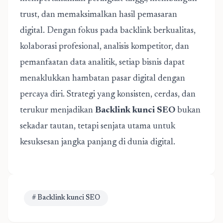
trust, dan memaksimalkan hasil pemasaran
digital. Dengan fokus pada backlink berkualitas,
kolaborasi profesional, analisis kompetitor, dan
pemanfaatan data analitik, setiap bisnis dapat
menaklukkan hambatan pasar digital dengan
percaya diri. Strategi yang konsisten, cerdas, dan
terukur menjadikan
Backlink kunci SEO
bukan
sekadar tautan, tetapi senjata utama untuk
kesuksesan jangka panjang di dunia digital.
# Backlink kunci SEO