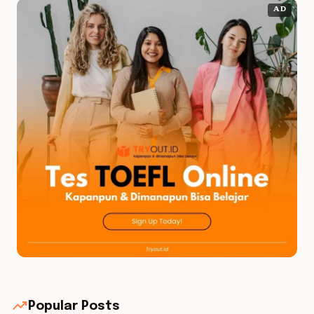
AD
trending_up
Popular Posts