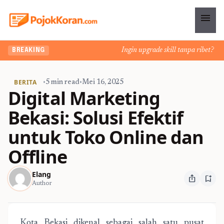
menu
Ingin upgrade skill tanpa ribet? Temu
BREAKING
BERITA
•
5 min read
•
Mei 16, 2025
Digital Marketing
Bekasi: Solusi Efektif
untuk Toko Online dan
Offline
Elang
ios_share
bookmark_add
Author
Kota Bekasi dikenal sebagai salah satu pusat