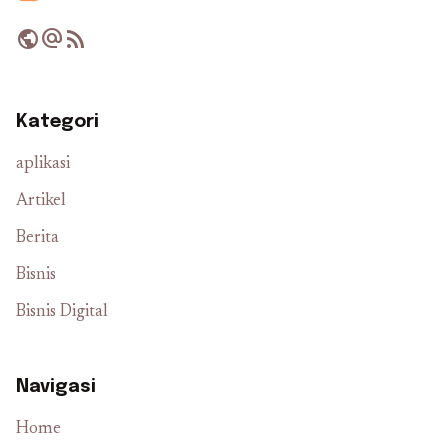
public
alternate_email
rss_feed
Kategori
aplikasi
Artikel
Berita
Bisnis
Bisnis Digital
Navigasi
Home