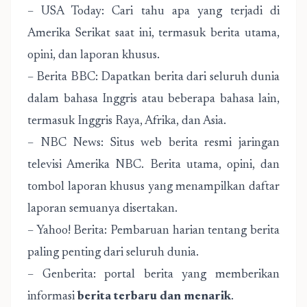
– USA Today: Cari tahu apa yang terjadi di
Amerika Serikat saat ini, termasuk berita utama,
opini, dan laporan khusus.
– Berita BBC: Dapatkan berita dari seluruh dunia
dalam bahasa Inggris atau beberapa bahasa lain,
termasuk Inggris Raya, Afrika, dan Asia.
– NBC News: Situs web berita resmi jaringan
televisi Amerika NBC. Berita utama, opini, dan
tombol laporan khusus yang menampilkan daftar
laporan semuanya disertakan.
– Yahoo! Berita: Pembaruan harian tentang berita
paling penting dari seluruh dunia.
– Genberita: portal berita yang memberikan
informasi
berita terbaru dan menarik
.