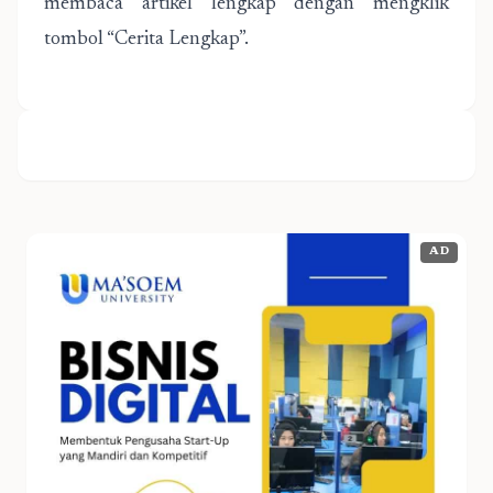
membaca artikel lengkap dengan mengklik
tombol “Cerita Lengkap”.
AD