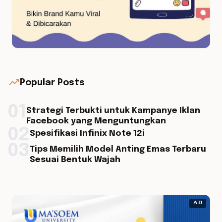
trending_up
Popular Posts
01
Strategi Terbukti untuk Kampanye Iklan
Facebook yang Menguntungkan
02
Spesifikasi Infinix Note 12i
03
Tips Memilih Model Anting Emas Terbaru
Sesuai Bentuk Wajah
AD