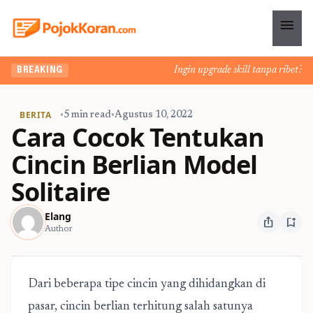
menu
Ingin upgrade skill tanpa ribet? Tem
BREAKING
BERITA
•
5 min read
•
Agustus 10, 2022
Cara Cocok Tentukan
Cincin Berlian Model
Solitaire
Elang
ios_share
bookmark_add
Author
Dari beberapa tipe cincin yang dihidangkan di
pasar, cincin berlian terhitung salah satunya