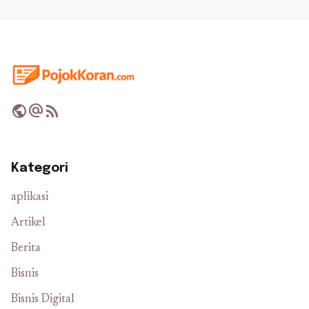
public
alternate_email
rss_feed
Kategori
aplikasi
Artikel
Berita
Bisnis
Bisnis Digital