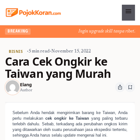
menu
Ingin upgrade skill tanpa ribet? Tem
BREAKING
BISNIS
•
5 min read
•
November 15, 2022
Cara Cek Ongkir ke
Taiwan yang Murah
Elang
ios_share
bookmark_add
Author
Sebelum Anda hendak mengirimkan barang ke Taiwan, Anda
perlu melakukan
cek ongkir ke Taiwan
yang paling terbaru
terlebih dahulu. Sebab, terkadang ada perubahan ongkos kirim
yang ditawarkan oleh suatu perusahaan jasa ekspedisi tertentu,
sehingga Anda harus selalu
update
mengenai hal ini.