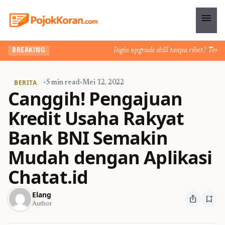
menu
Ingin upgrade skill tanpa ribet? Temukan 
BREAKING
BERITA
•
5 min read
•
Mei 12, 2022
Canggih! Pengajuan
Kredit Usaha Rakyat
Bank BNI Semakin
Mudah dengan Aplikasi
Chatat.id
Elang
ios_share
bookmark_add
Author