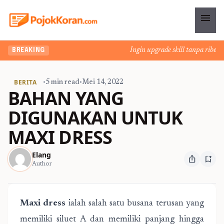
menu
Ingin upgrade skill tanpa ribet? 
BREAKING
BERITA
•
5 min read
•
Mei 14, 2022
BAHAN YANG
DIGUNAKAN UNTUK
MAXI DRESS
Elang
ios_share
bookmark_add
Author
Maxi dress
ialah salah satu busana terusan yang
memiliki siluet A dan memiliki panjang hingga