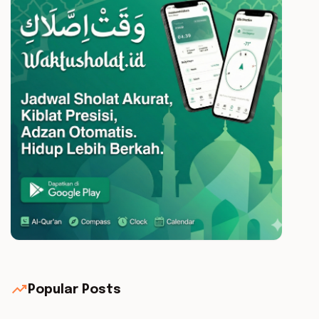
trending_up
Popular Posts