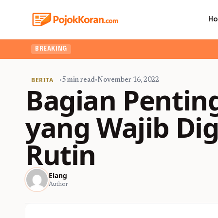
H
BREAKING
BERITA
•
5 min read
•
November 16, 2022
Bagian Penting
yang Wajib Dig
Rutin
Elang
Author