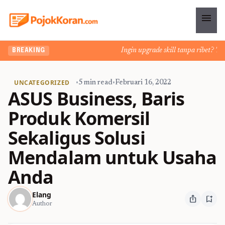
menu
Ingin upgrade skill tanpa ribet? Temuk
BREAKING
UNCATEGORIZED
•
5 min read
•
Februari 16, 2022
ASUS Business, Baris
Produk Komersil
Sekaligus Solusi
Mendalam untuk Usaha
Anda
Elang
ios_share
bookmark_add
Author