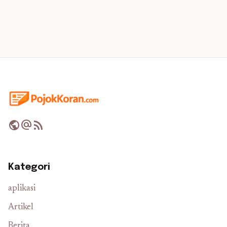
public
alternate_email
rss_feed
Kategori
aplikasi
Artikel
Berita