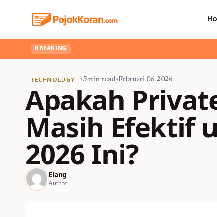
H
BREAKING
TECHNOLOGY
•
5 min read
•
Februari 06, 2026
Apakah Privat
Masih Efektif 
2026 Ini?
Elang
Author