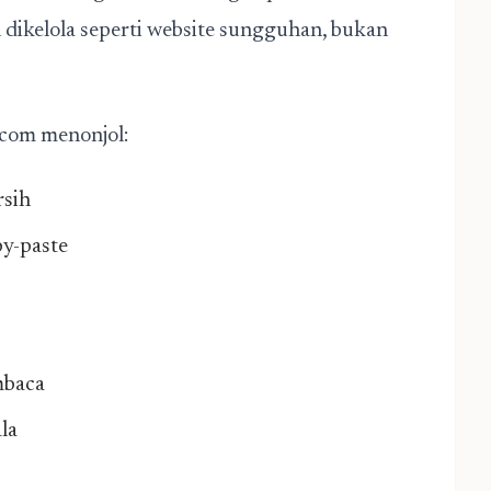
n dikelola seperti website sungguhan, bukan
.com menonjol:
rsih
py-paste
mbaca
la