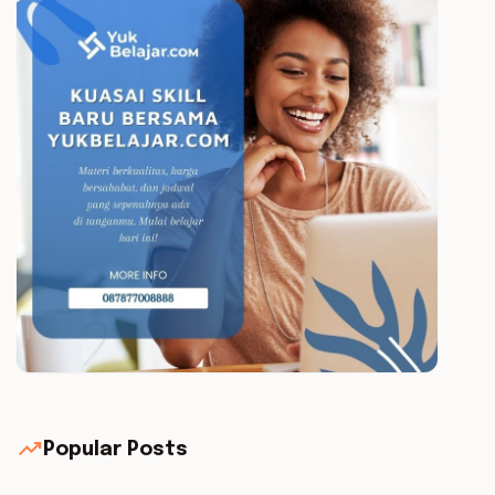
trending_up
Popular Posts