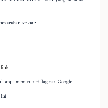
an kebutuhan website. Inilah yang membuat
kan arahan terkait:
 link
 tanpa memicu red flag dari Google.
Ini