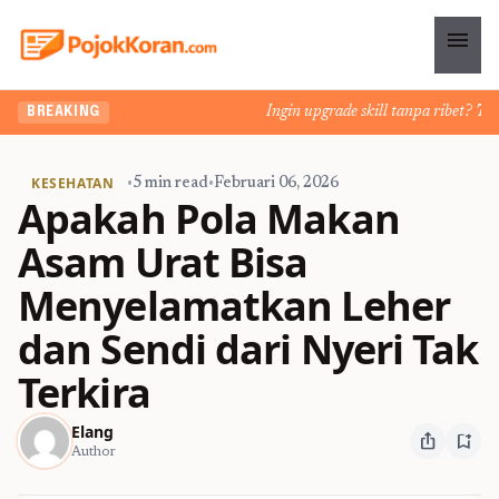
menu
Ingin upgrade skill tanpa ribet? Temuk
BREAKING
KESEHATAN
•
5 min read
•
Februari 06, 2026
Apakah Pola Makan
Asam Urat Bisa
Menyelamatkan Leher
dan Sendi dari Nyeri Tak
Terkira
Elang
ios_share
bookmark_add
Author