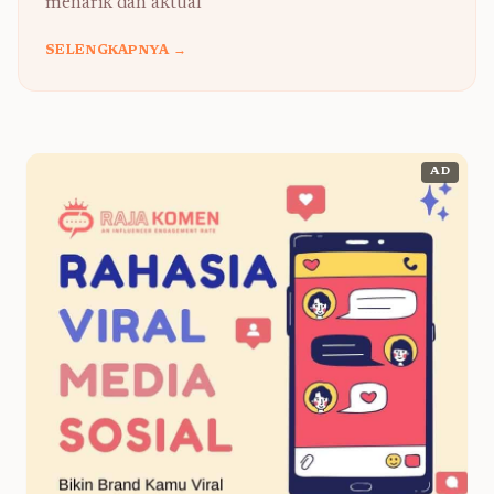
menarik dan aktual
SELENGKAPNYA →
AD