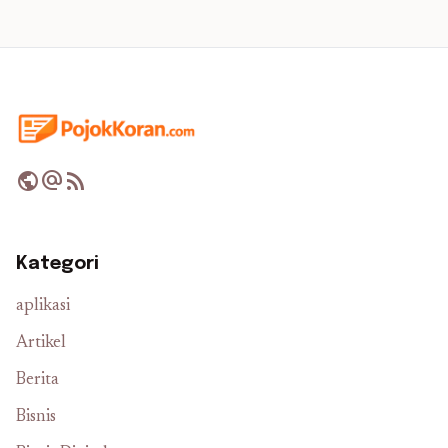
public
alternate_email
rss_feed
Kategori
aplikasi
Artikel
Berita
Bisnis