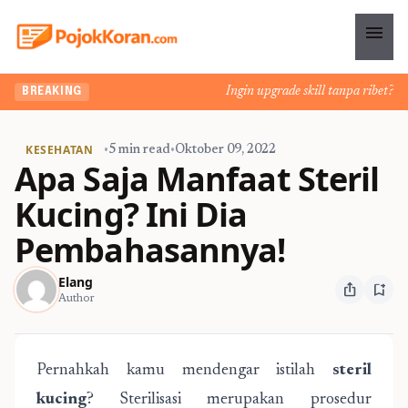
menu
Ingin upgrade skill tanpa ribet? Tem
BREAKING
KESEHATAN
•
5 min read
•
Oktober 09, 2022
Apa Saja Manfaat Steril
Kucing? Ini Dia
Pembahasannya!
Elang
ios_share
bookmark_add
Author
Pernahkah kamu mendengar istilah
steril
kucing
? Sterilisasi merupakan prosedur