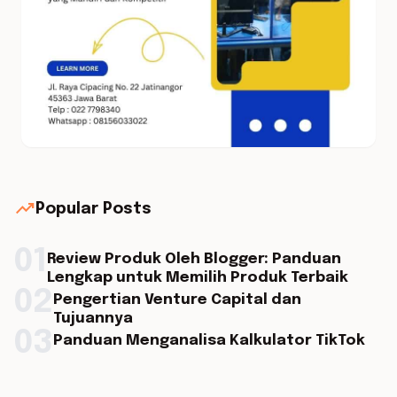
trending_up
Popular Posts
01
Review Produk Oleh Blogger: Panduan
Lengkap untuk Memilih Produk Terbaik
02
Pengertian Venture Capital dan
Tujuannya
03
Panduan Menganalisa Kalkulator TikTok