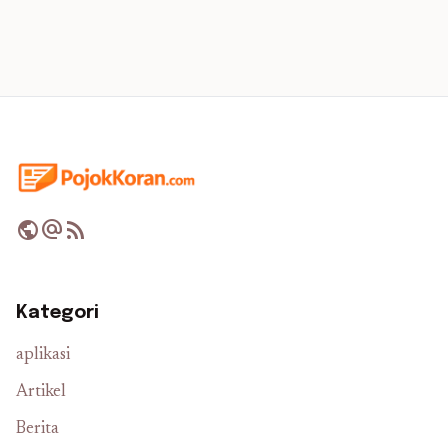
public
alternate_email
rss_feed
Kategori
aplikasi
Artikel
Berita