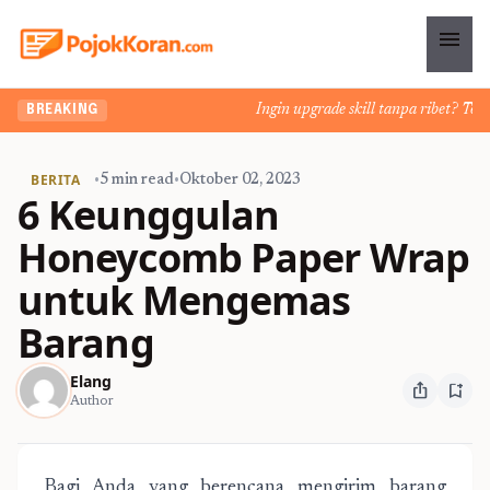
menu
Ingin upgrade skill tanpa ribet? Temuka
BREAKING
BERITA
•
5 min read
•
Oktober 02, 2023
6 Keunggulan
Honeycomb Paper Wrap
untuk Mengemas
Barang
Elang
ios_share
bookmark_add
Author
Bagi Anda yang berencana mengirim barang