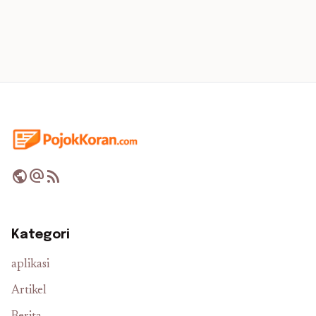
public
alternate_email
rss_feed
Kategori
aplikasi
Artikel