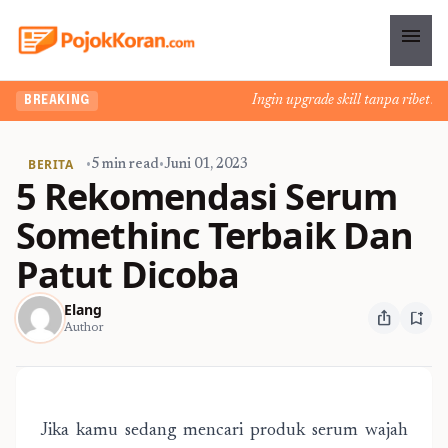
menu
Ingin upgrade skill tanpa ribet? Te
BREAKING
BERITA
•
5 min read
•
Juni 01, 2023
5 Rekomendasi Serum
Somethinc Terbaik Dan
Patut Dicoba
Elang
ios_share
bookmark_add
Author
Jika kamu sedang mencari produk serum wajah