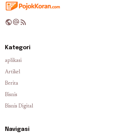
public
alternate_email
rss_feed
Kategori
aplikasi
Artikel
Berita
Bisnis
Bisnis Digital
Navigasi