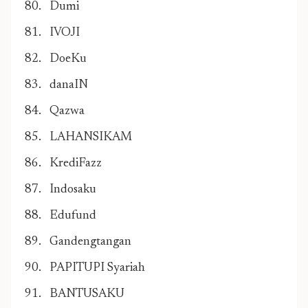
Dumi
IVOJI
DoeKu
danaIN
Qazwa
LAHANSIKAM
KrediFazz
Indosaku
Edufund
Gandengtangan
PAPITUPI Syariah
BANTUSAKU