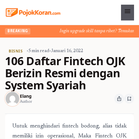
menu
Ingin upgrade skill tanpa ribet? Temukan kelas
BREAKING
BISNIS
•
5 min read
•
Januari 16, 2022
106 Daftar Fintech OJK
Berizin Resmi dengan
System Syariah
Elang
ios_share
bookmark_add
Author
Untuk menghindari fintech bodong, alias tidak
memiliki izin operasional, Maka
Fintech OJK