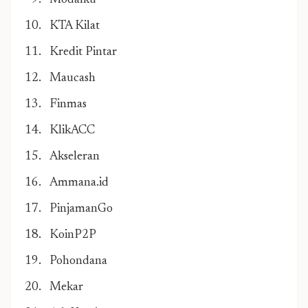
Modalku
KTA Kilat
Kredit Pintar
Maucash
Finmas
KlikACC
Akseleran
Ammana.id
PinjamanGo
KoinP2P
Pohondana
Mekar