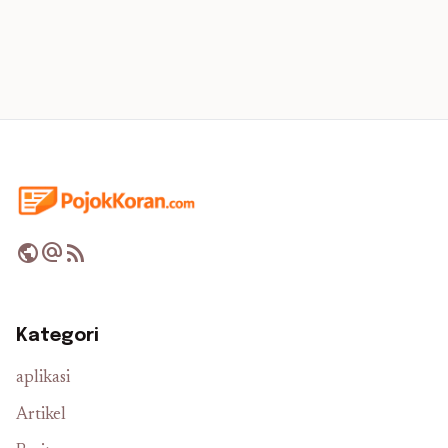
public
alternate_email
rss_feed
Kategori
aplikasi
Artikel