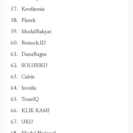
Kredinesia
Pintek
ModalRakyat
Restock.ID
DanaBagus
SOLUSIKU
Cairin
Invoila
TrustIQ
KLIK KAMI
UKU